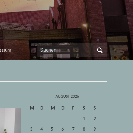
Search
essum
for:
AUGUST 2026
M
D
M
D
F
S
S
1
2
3
4
5
6
7
8
9