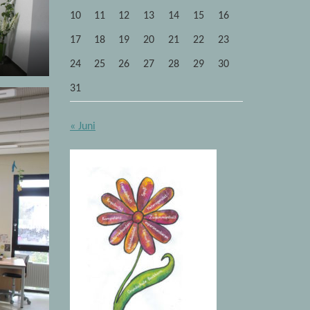
10
11
12
13
14
15
16
17
18
19
20
21
22
23
24
25
26
27
28
29
30
31
« Juni