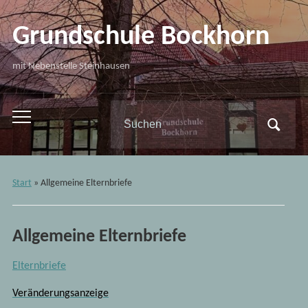
Grundschule Bockhorn
mit Nebenstelle Steinhausen
Search
Toggle
for:
mobile
menu
Start
»
Allgemeine Elternbriefe
Allgemeine Elternbriefe
Elternbriefe
Veränderungsanzeige