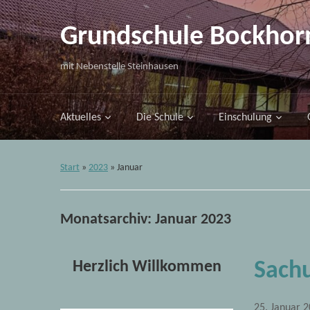
Grundschule Bockhor
mit Nebenstelle Steinhausen
Aktuelles
Die Schule
Einschulung
Start
»
2023
»
Januar
Monatsarchiv:
Januar 2023
Herzlich Willkommen
Sachu
25. Januar 