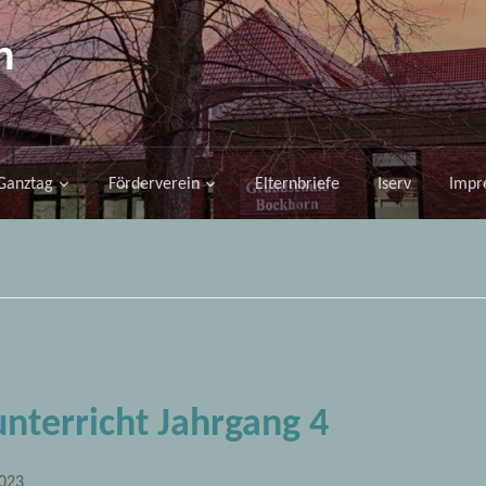
n
Ganztag
Förderverein
Elternbriefe
Iserv
Impr
nterricht Jahrgang 4
2023