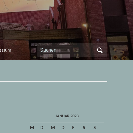
Search
essum
for:
JANUAR 2023
M
D
M
D
F
S
S