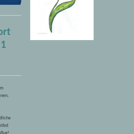
ort
 1
um
rnen.
dliche
elbst
sflug!