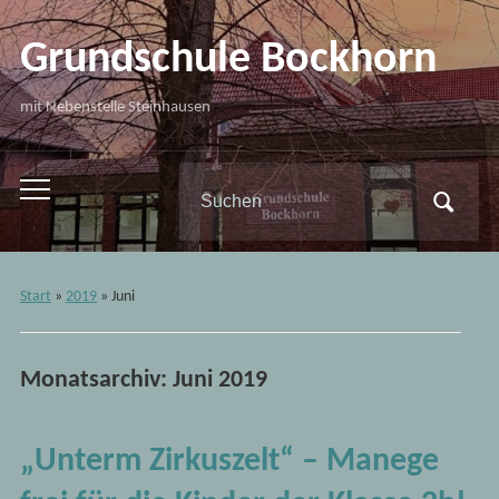
Grundschule Bockhorn
mit Nebenstelle Steinhausen
Search
Toggle
for:
mobile
menu
Start
»
2019
»
Juni
Monatsarchiv:
Juni 2019
„Unterm Zirkuszelt“ – Manege