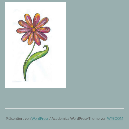
Präsentiert von
WordPress
/ Academica WordPress-Theme von
WPZOOM