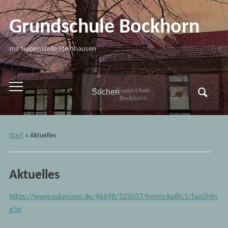
Grundschule Bockhorn
mit Nebenstelle Steinhausen
Search
Toggle
for:
mobile
menu
Start
»
Aktuelles
Aktuelles
https://www.edumaps.de/46698/325037/bmmcka8lc5/faq5fdn
g5o