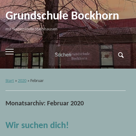
Grundschule Bockhorn
mit Nebenstelle Steinhausen
Search
Toggle
for:
mobile
menu
Start
»
2020
»
Februar
Monatsarchiv:
Februar 2020
Wir suchen dich!