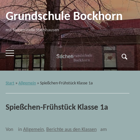
Grundschule Bockhorn
mit Nebenstelle Steinhausen
Search
Toggle
for:
mobile
menu
Start
»
Allgemein
»
Spießchen-Frühstück Klasse 1a
Spießchen-Frühstück Klasse 1a
Von
in
Allgemein
,
Berichte aus den Klassen
am