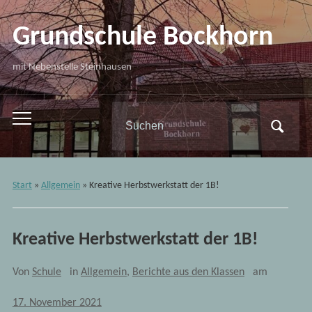
Grundschule Bockhorn
mit Nebenstelle Steinhausen
Search
Toggle
for:
mobile
menu
Start
»
Allgemein
»
Kreative Herbstwerkstatt der 1B!
Kreative Herbstwerkstatt der 1B!
Von
Schule
in
Allgemein
,
Berichte aus den Klassen
am
17. November 2021