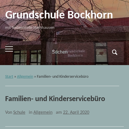
Grundschule Bockhorn
mit Nebenstelle Steinhausen
Search
Toggle
for:
mobile
menu
Start
»
Allgemein
»
Familien- und Kinderservicebüro
Familien- und Kinderservicebüro
Von
Schule
in
Allgemein
am
22. April 2020